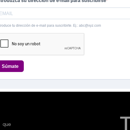
ntroduzca su dirección de e-mail para suscribirse
troduce tu dirección de e-mail para suscribirte. Ej.: abc@xyz.com
Súmate
 que