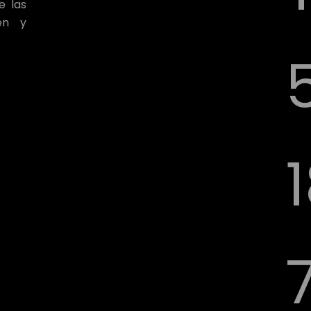
e las
en y