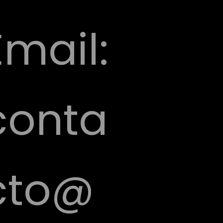
Email:
conta
cto@