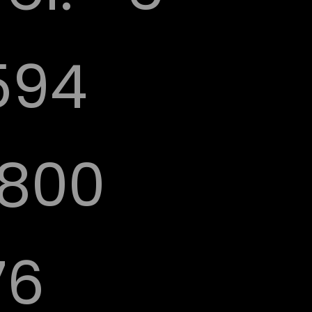
594
1800
76