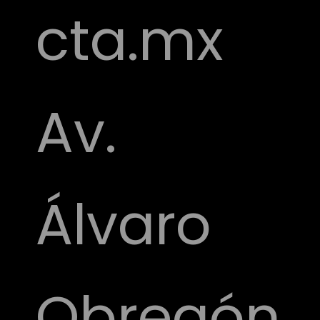
cta.mx
Av.
Álvaro
Obregón