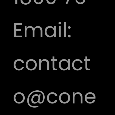
Email:
contact
o@cone