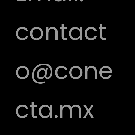
contact
o@cone
cta.mx