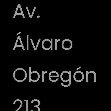
Av.
Álvaro
Obregón
213,