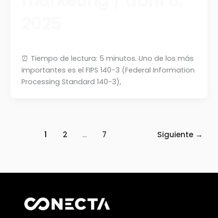
marketing
/
abril 8,
2025
⏰ Tiempo de lectura: 5 minutos. Uno de los más
importantes es el FIPS 140-3 (Federal Information
Processing Standard 140-3),
1
2
…
7
Siguiente
→