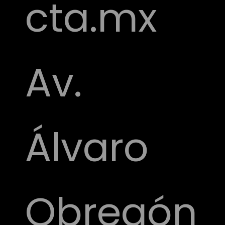
cta.mx
Av.
Álvaro
Obregón