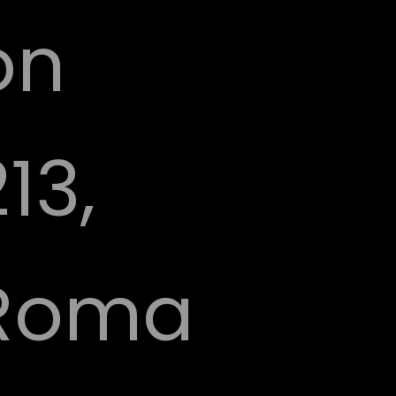
ón
13,
Roma