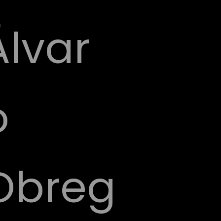
Álvar
o
Obreg