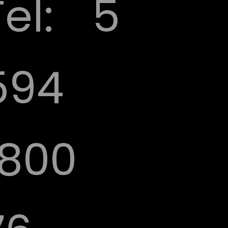
Tel:
5
594
1800