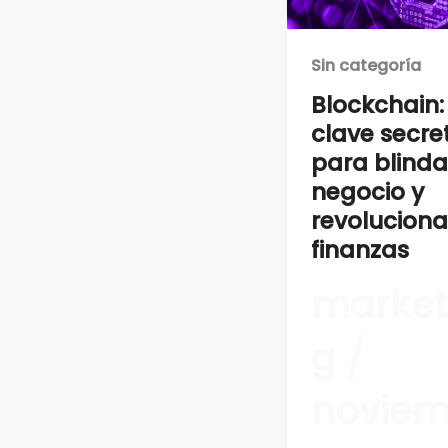
Sin categoría
Blockchain:
clave secre
para blinda
negocio y
revoluciona
finanzas
market
g
/
noviem