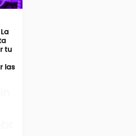
 La
ta
r tu
r las
in
br