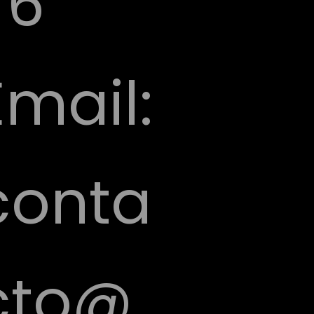
76
Email:
conta
cto@