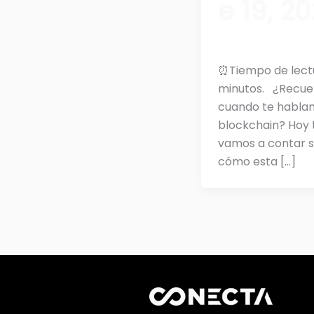
e 19, 2
⏰Tiempo de lectu
minutos. ¿Recue
cuando te habla
blockchain? Hoy 
vamos a contar 
cómo esta […]