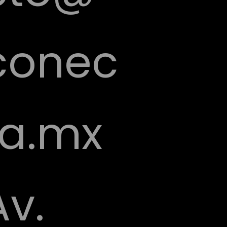
conec
ta.mx
Av.