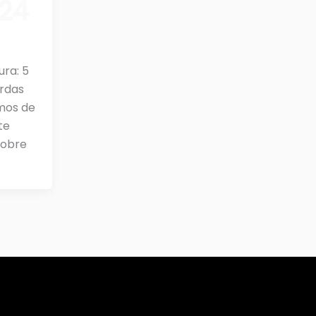
024
ra: 5
rdas
mos de
te
sobre