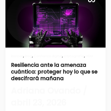
,
,
,
,
Bancos
Blog
Confianza digital
criptografía
HSM
Resiliencia ante la amenaza
cuántica: proteger hoy lo que se
descifrará mañana
Adriana Ovando
/
abril 23, 2026