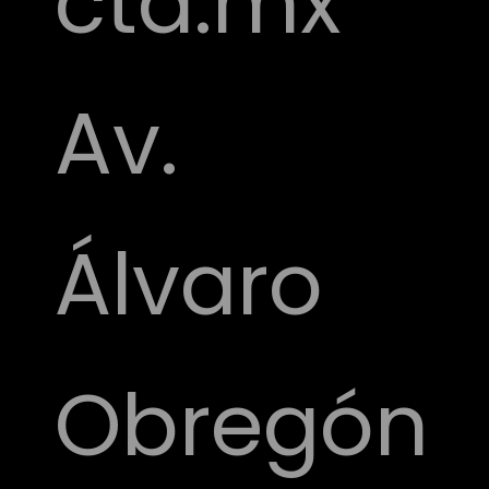
cta.mx
Av.
Álvaro
Obregón