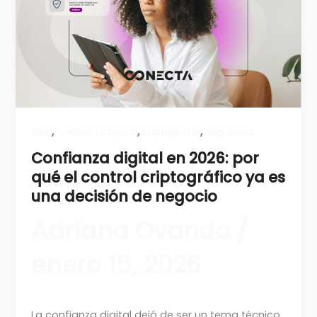
,
,
,
Blog
Confianza digital
criptografía
Seguridad
Confianza digital en 2026: por
qué el control criptográfico ya es
una decisión de negocio
Adriana Ovando
/
enero 15, 2026
La confianza digital dejó de ser un tema técnico