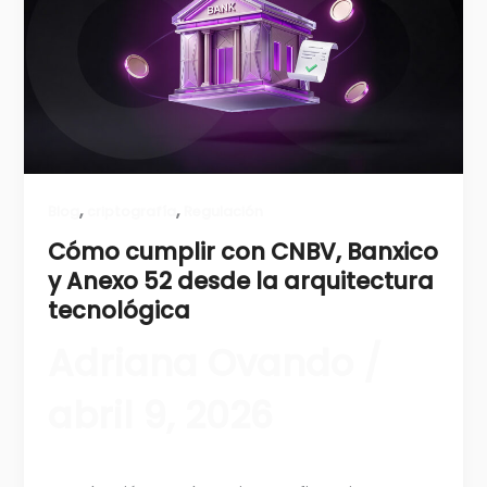
,
,
Blog
criptografía
Regulación
Cómo cumplir con CNBV, Banxico
y Anexo 52 desde la arquitectura
tecnológica
Adriana Ovando
/
abril 9, 2026